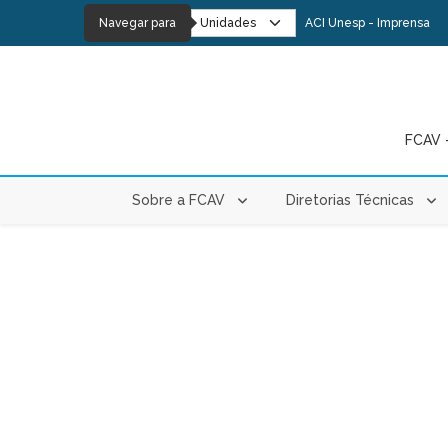
Navegar para
ACI Unesp - Imprensa
FCAV -
Sobre a FCAV
Diretorias Técnicas
Extensã
Abertur