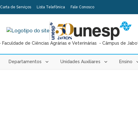
Carta de Serviços
Lista Telefônica
Fale Conosco
 Faculdade de Ciências Agrárias e Veterinárias - Câmpus de Jabo
Departamentos
Unidades Auxiliares
Ensino
o
a de seleção para novos membros do Projeto de Extensão Solo n